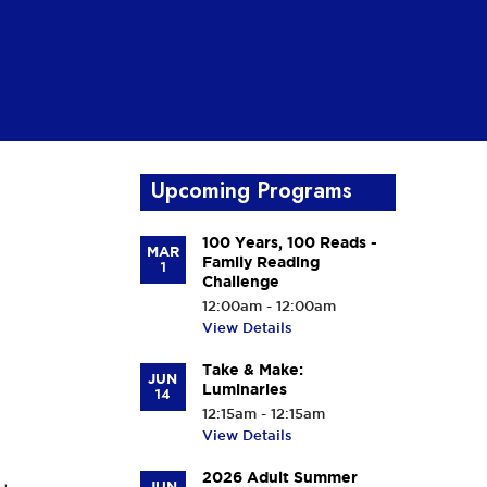
Upcoming Programs
100 Years, 100 Reads -
MAR
Family Reading
1
Challenge
12:00am - 12:00am
View Details
Take & Make:
JUN
Luminaries
14
12:15am - 12:15am
View Details
2026 Adult Summer
JUN