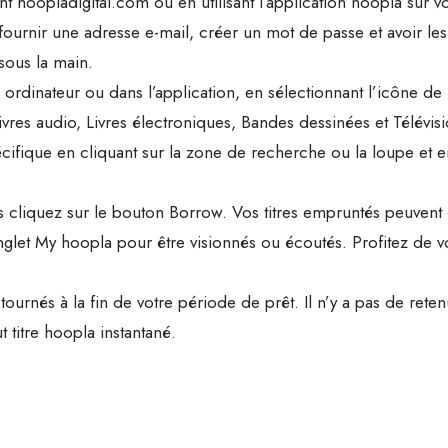
t hoopladigital.com ou en utilisant l’application hoopla sur v
urnir une adresse e-mail, créer un mot de passe et avoir les
sous la main.
rdinateur ou dans l’application, en sélectionnant l’icône de
vres audio, Livres électroniques, Bandes dessinées et Télévisi
ifique en cliquant sur la zone de recherche ou la loupe et e
uis cliquez sur le bouton Borrow. Vos titres empruntés peuvent 
’onglet My hoopla pour être visionnés ou écoutés. Profitez de v
ournés à la fin de votre période de prêt. Il n’y a pas de reten
t titre hoopla instantané.