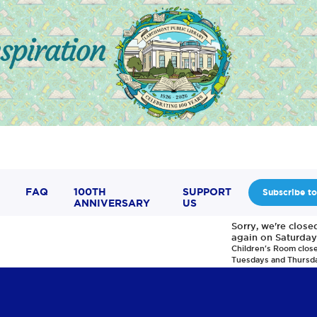
FAQ
100TH
SUPPORT
Subscribe to
ANNIVERSARY
US
Sorry, we're clos
again on Saturday
Children's Room clos
Tuesdays and Thursd