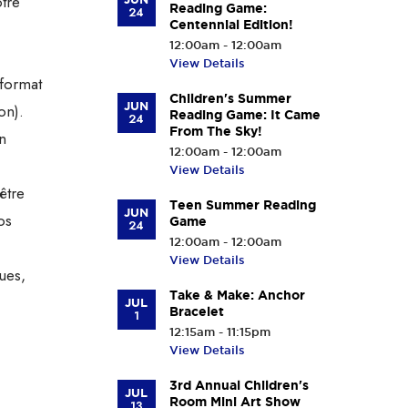
otre
Reading Game:
24
Centennial Edition!
12:00am - 12:00am
View Details
 format
Children's Summer
JUN
on).
Reading Game: It Came
24
From The Sky!
n
12:00am - 12:00am
View Details
être
Teen Summer Reading
JUN
os
Game
24
12:00am - 12:00am
View Details
ues,
Take & Make: Anchor
JUL
Bracelet
1
12:15am - 11:15pm
View Details
3rd Annual Children's
JUL
Room Mini Art Show
13