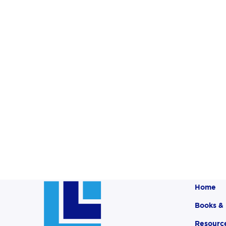
Home
Books &
Resourc