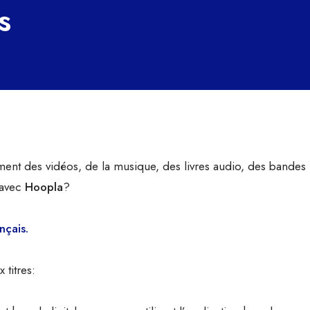
s
ment des vidéos, de la musique, des livres audio, des bandes
avec
H
oopla
?
nçais.
titres: